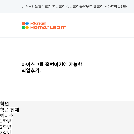
뉴스룸
리틀홈런
홈런 초등
홈런 중등
홈런좋은부모 앱
홈런 스마트학습센터
아이스크림 홈런이기에 가능한
리얼후기
.
학년
학년 전체
예비초
1학년
2학년
3학년