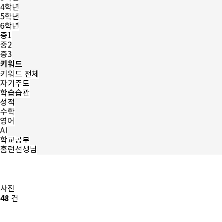
4학년
5학년
6학년
중1
중2
중3
키워드
키워드 전체
자기주도
학습습관
성적
수학
영어
AI
학교공부
홈런선생님
사진
48
건