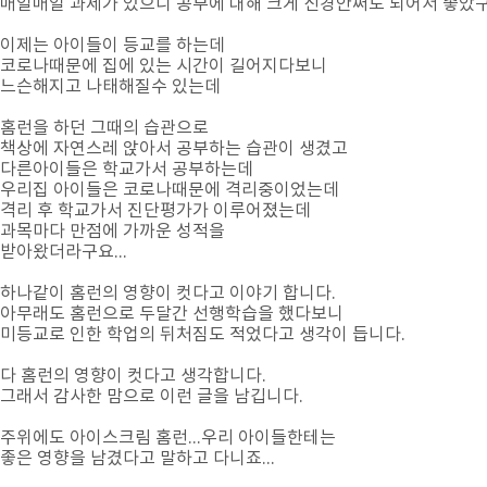
매일매일 과제가 있으니 공부에 대해 크게 신경안써도 되어서 좋았
이제는 아이들이 등교를 하는데
코로나때문에 집에 있는 시간이 길어지다보니
느슨해지고 나태해질수 있는데
홈런을 하던 그때의 습관으로
책상에 자연스레 앉아서 공부하는 습관이 생겼고
다른아이들은 학교가서 공부하는데
우리집 아이들은 코로나때문에 격리중이었는데
격리 후 학교가서 진단평가가 이루어졌는데
과목마다 만점에 가까운 성적을
받아왔더라구요...
하나같이 홈런의 영향이 컷다고 이야기 합니다.
아무래도 홈런으로 두달간 선행학습을 했다보니
미등교로 인한 학업의 뒤처짐도 적었다고 생각이 듭니다.
다 홈런의 영향이 컷다고 생각합니다.
그래서 감사한 맘으로 이런 글을 남깁니다.
주위에도 아이스크림 홈런...우리 아이들한테는
좋은 영향을 남겼다고 말하고 다니죠...