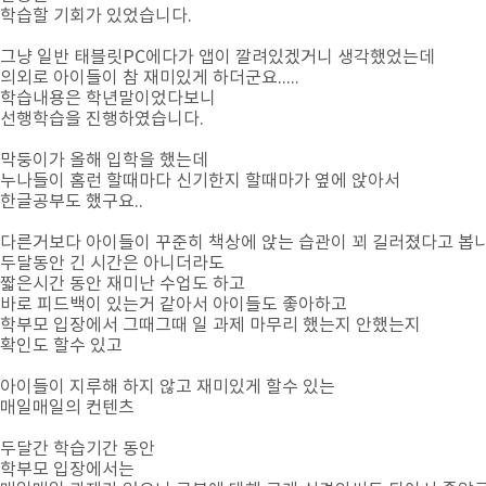
학습할 기회가 있었습니다.
그냥 일반 태블릿PC에다가 앱이 깔려있겠거니 생각했었는데
의외로 아이들이 참 재미있게 하더군요.....
학습내용은 학년말이었다보니
선행학습을 진행하였습니다.
막둥이가 올해 입학을 했는데
누나들이 홈런 할때마다 신기한지 할때마가 옆에 앉아서
한글공부도 했구요..
다른거보다 아이들이 꾸준히 책상에 앉는 습관이 꾀 길러졌다고 봅니
두달동안 긴 시간은 아니더라도
짧은시간 동안 재미난 수업도 하고
바로 피드백이 있는거 같아서 아이들도 좋아하고
학부모 입장에서 그때그때 일 과제 마무리 했는지 안했는지
확인도 할수 있고
아이들이 지루해 하지 않고 재미있게 할수 있는
매일매일의 컨텐츠
두달간 학습기간 동안
학부모 입장에서는