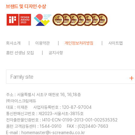
브랜드 및 디자인 수상
회사소개
이용약관
개인정보처리방침
사이트맵
홈런 선생님 모집
공지사항
주소 : 서울특별시 서초구 매헌로 16, 16,18층
㈜아이스크림에듀
대표 : 이재준
사업자등록번호 : 120-87-97004
통신판매신고번호 : 제2023-서울서초-3815호
전자출판물인증번호 : I410-ECN-0199-2013-001-002535352
홈런 고객감동센터 : 1544-0910
FAX : (02)3440-7663
E-mail :
homemaster@i-screamedu.co.kr