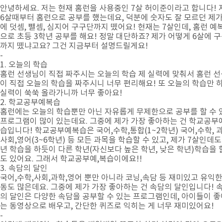
안녕하세요. 저는 현재 홈런을 사용중인 7살 허이준이라고 합니다! 
6살때부터 홈런으로 공부를 했는데요, 덕분에 숫자도 잘 모르던 제가
에 덧셈, 뺄셈, 심지어 구구단까지 뗐어요! 현재는 7살인데, 홈런 예
으로 초등 3학년 공부를 해요! 정말 대단하죠? 제가 어떻게 6살에 
까지 뗐냐고요? 그건 지금부터 설명드릴게요!
-
1. 오늘의 학습
홈런 선생님이 직접 짜주시는 오늘의 학습 제 실력에 맞춰서 홈런 
이 직접 오늘의 학습을 짜주시니 너무 편리해요! 또 오늘의 학습만 
실력이 쑥쑥 올라가니까 너무 좋아요!
2. 학교공부예복습
홈런에는 오늘의 학습뿐만 아닌 자유롭게 무제한으로 공부를 할 수 
프로그램이 많이 있는데요. 그중에 제가 가장 좋아하는 건 학교공부
습입니다! 학교공부예복습은 국어,수학,통합(1~2학년) 국어,수학, 과
사회,영어(3~6학년) 등 모든 과목을 학습할 수 있고, 제가 7살인데도
년 학습을 하듯이 다른 학년(자신보다 높은 학년, 낮은 학년)학습을 
도 있어요. 그래서 학교공부예,복습이에요!!
3. 속담의 달인
국어,수학,사회,과학,영어 뿐만 아니라 코닝,속담 등 재미있고 유익한
동도 많은데요. 그중에 제가 가장 좋아하는 건 속담의 달인입니다! 
의 달인은 다양한 속담을 공부할 수 있는 프로그램인데, 아이들이 
는 동영상으로 배우고, 간단한 퀴즈로 익히는 게 너무 재미있어요!
-