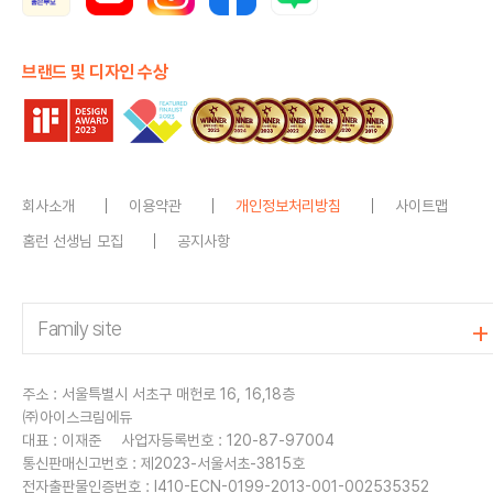
브랜드 및 디자인 수상
회사소개
이용약관
개인정보처리방침
사이트맵
홈런 선생님 모집
공지사항
주소 : 서울특별시 서초구 매헌로 16, 16,18층
㈜아이스크림에듀
대표 : 이재준
사업자등록번호 : 120-87-97004
통신판매신고번호 : 제2023-서울서초-3815호
전자출판물인증번호 : I410-ECN-0199-2013-001-002535352