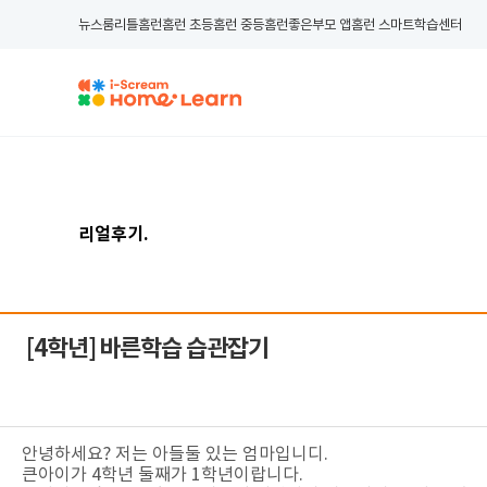
뉴스룸
리틀홈런
홈런 초등
홈런 중등
홈런좋은부모 앱
홈런 스마트학습센터
리얼후기
.
[4학년]
바른학습 습관잡기
안녕하세요? 저는 아들둘 있는 엄마입니디.
큰아이가 4학년 둘째가 1학년이랍니다.