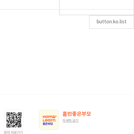
button.ko.list
홈런좋은부모
자세히 보기
문의 바로가기