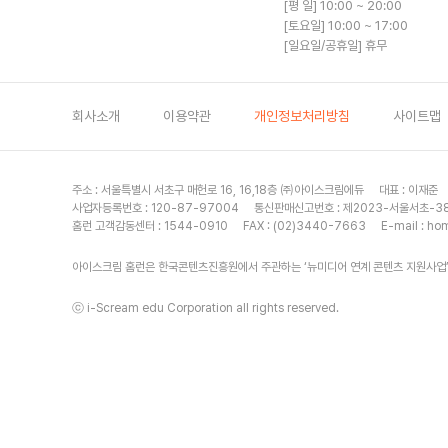
[평 일] 10:00 ~ 20:00
[토요일] 10:00 ~ 17:00
[일요일/공휴일] 휴무
회사소개
이용약관
개인정보처리방침
사이트맵
주소 : 서울특별시 서초구 매헌로 16, 16,18층
㈜아이스크림에듀
대표 : 이재준
사업자등록번호 : 120-87-97004
통신판매신고번호 : 제2023-서울서초-3
홈런 고객감동센터 : 1544-0910
FAX : (02)3440-7663
E-mail :
hom
아이스크림 홈런은 한국콘텐츠진흥원에서 주관하는 ‘뉴미디어 연계 콘텐츠 지원사업’
ⓒ i-Scream edu Corporation all rights reserved.