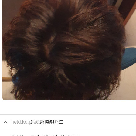
field.ko.precontent
든든한 홈런패드