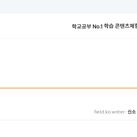
학교공부 No.1
교과연계100%
교과연계100%
학교공부 No.1
학습 콘텐츠
체
교과연계100%
신소 
field.ko.writer :