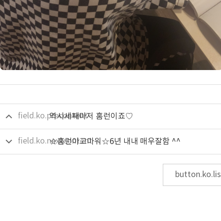
field.ko.precontent
역시세째마저 홈런이죠♡
field.ko.nextcontent
☆홈런아고마워☆6년 내내 매우잘함 ^^
button.ko.lis