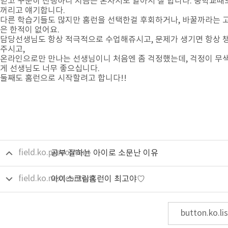
믿고 꾸준히 진행하니 지금은 혼자서도 알아서 잘 합니다. 중학교때
꺼리고 얘기합니다.
다른 학습기들도 많지만 홈런을 선택한걸 후회하거나, 바꿀까라는 
은 한적이 없어요.
담당선생님도 항상 적극적으로 수업해쥬시고, 문제가 생기면 항상 
주시고,
온라인으로만 만나는 선생님이니 처음엔 좀 걱정했는데, 걱정이 무
게 선생님도 너무 좋으십니다.
둘째도 홈런으로 시작할려고 합니다!!
field.ko.precontent
공부 잘하는 아이로 소문난 이유
field.ko.nextcontent
아이스크림홈런이 최고야♡
button.ko.lis