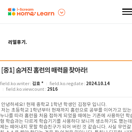
리얼후기
.
[중1]
숨겨진 홈런의 매력을 찾아라!
김효 *
2024.10.14
field.ko.writer :
field.ko.regdate :
2916
field.ko.viewcount :
안녕하세요! 현재 중학교 1학년 학생인 김정우 입니다.
저는 초등학교 1학년부터 현재까지 홈런으로 공부를 이어가고 있는
누나를 따라 홈런을 처음 접하게 되었을 때에는 기존에 사용하던 학
형 학습과는 다르게 학습기기를 사용하다 보니까 생소하기도 했는데,
제는 떼어내지 못할 학습친구가 되어 버린 것 같습니다. 사실 무언갈