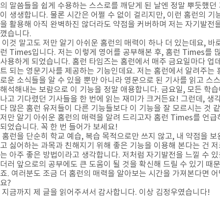
의 말씀들을 쉽게 수용하는 스스로를 깨닫게 된 날엔 정말 뿌듯했던
이 생생합니다. 물론 시간은 어쩔 수 없이 걸리지만, 이런 홈런의 기
을 활용해 아직 완벽하진 않더라도 약점을 커버하며 저는 자기발전을
꼈습니다.
이것 말고도 저만 알기 아쉬운 홈런의 매력이 하나 더 있는데요, 바
런 Times입니다. 저는 이렇게 영어를 공부해본 후, 홈런 Times를 
사용하게 되었습니다. 홈런 타임즈는 홈런에서 매주 금요일마다 업
트 되는 영문기사를 제공하는 기능인데요. 저는 홈런에서 알려주는 
로운 소식들을 알 수 있을 뿐만 아니라 영문으로 된 기사를 읽고 스
해석해내는 보람으로 이 기능을 정말 애용합니다. 금요일, 모든 학습
나고 기다렸던 기사들을 한 번에 읽는 재미가 크거든요! 그런데, 생
다 많은 홈런 유저들이 다른 기능들보다 이 기능을 잘 모르시는 것 
저만 알기 아쉬운 홈런의 매력을 알려 드리고자 홈런 Times를 언
되었습니다. 꼭 한 번 들어가 보세요!
홈런을 단순히 학교 예습, 복습 목적으로만 쓰지 않고, 내 약점을 
고 싫어하는 과목과 친해지기 위해 좋은 기능을 이용해 본다는 건 
는 아주 좋은 방법이라고 생각합니다. 저처럼 자기발전을 느낄 수 있
더러 앞으로의 공부에도 큰 도움이 될 것을 확신해 드릴 수 있기 때
죠. 여러분도 조금 더 홈런의 매력을 알아보는 시간을 가져본다면 
요?
지금까지 제 글을 읽어주셔서 감사합니다. 이상 김정우였습니다!