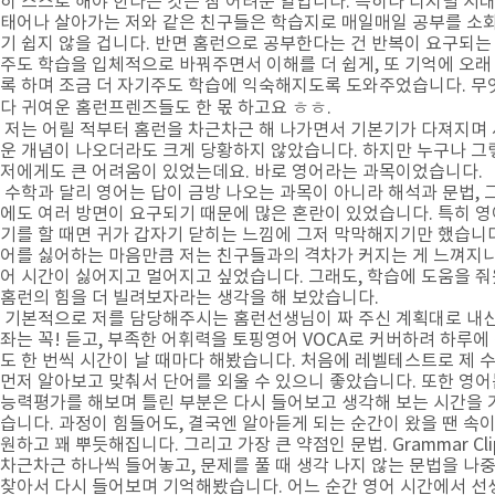
히 스스로 해야 한다는 것은 참 어려운 일입니다. 특히나 디지털 시
태어나 살아가는 저와 같은 친구들은 학습지로 매일매일 공부를 소
기 쉽지 않을 겁니다. 반면 홈런으로 공부한다는 건 반복이 요구되는
주도 학습을 입체적으로 바꿔주면서 이해를 더 쉽게, 또 기억에 오래
록 하며 조금 더 자기주도 학습에 익숙해지도록 도와주었습니다. 무
다 귀여운 홈런프렌즈들도 한 몫 하고요 ㅎㅎ.
저는 어릴 적부터 홈런을 차근차근 해 나가면서 기본기가 다져지며
운 개념이 나오더라도 크게 당황하지 않았습니다. 하지만 누구나 그
저에게도 큰 어려움이 있었는데요. 바로 영어라는 과목이었습니다.
수학과 달리 영어는 답이 금방 나오는 과목이 아니라 해석과 문법, 
에도 여러 방면이 요구되기 때문에 많은 혼란이 있었습니다. 특히 영
기를 할 때면 귀가 갑자기 닫히는 느낌에 그저 막막해지기만 했습니다
어를 싫어하는 마음만큼 저는 친구들과의 격차가 커지는 게 느껴지니
어 시간이 싫어지고 멀어지고 싶었습니다. 그래도, 학습에 도움을 
홈런의 힘을 더 빌려보자라는 생각을 해 보았습니다.
기본적으로 저를 담당해주시는 홈런선생님이 짜 주신 계획대로 내
좌는 꼭! 듣고, 부족한 어휘력을 토핑영어 VOCA로 커버하려 하루에
도 한 번씩 시간이 날 때마다 해봤습니다. 처음에 레벨테스트로 ​​​​​제 
먼저 알아보고 맞춰서 단어를 외울 수 있으니 좋았습니다. 또한 영
능력평가를 해보며 틀린 부분은 다시 들어보고 생각해 보는 시간을 
습니다. 과정이 힘들어도, 결국엔 알아듣게 되는 순간이 왔을 땐 속이
원하고 꽤 뿌듯해집니다. 그리고 가장 큰 약점인 문법. Grammar Cl
차근차근 하나씩 들어놓고, 문제를 풀 때 생각 나지 않는 문법을 나
찾아서 다시 들어보며 기억해봤습니다. 어느 순간 영어 시간에서 선