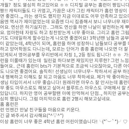
개월? 정도 열심히 하고있어요 ㅎㅎ 디지털 공부는 홈런이 짱입니다
짱!! 캐릭터들도 다 귀엽고, 가끔은 내가 그린 캐릭터가 홈런 영상이
면 좋겠다..,, 라는 생각도 했지만 지금 이대로도 어무 만족하고 있으며
음엔 역사가 재미없었는데 요즘엔 다시 집중해서 보니 너무너무 재
어요. 연산은 하기싫지만.. 그래도 연산을 하면 나날이 발전하는게 
요. 엄마한테 자랑도 하고 칭찬받는게 너무 좋아요. 그리고 홈런 그
기도 디테일하게 할수있는게 나오면 좋겠어요! 3학년땐 남들과 공
이 같았는데, 4학년이 되며, 홈런을 하며 성장하니 남들보다 공부를 
하고 양어학원도 다니는데, 모르는 단어가 종종 홈런에 나오면 더 잘
있게되서 영어공부를 우리반에서 자칭 1, 2등 정도 됩니다! ㅎㅎ 가
런을 미룰때가 있는데 밀린걸 하다보면 재밌지만 지루한? 그런 느
들어요.. 근데 홈런이 bts가 기본적으로 조금씩 나오잖아요, 다른 
도 나오면 좋겠어요. 솔직히! 선생님이 너무너무~ 착하셔서 공부 하
내 행복하고 이해도 잘 되고 마음도 너무 착하세요. 제가 딱 좋아하는
생님 타입이셔서 너무 좋습니다! 원래라면 마우스 잘 안사는데 홈런
무 좋도 마우스로도 해보고 싶어서 블루트스 마우스도 구매해서 잘 
있답니다. 하지만 영어 공부할땐 아예 안먹혀서 단점.., 하지만 공부
심히 했답니다. 그럼 마지막으로 홈런 2행시 해보고싶네요.
홈 홈런은
런 언젠간 만날 친구들을 마음으로 키운다.
긴 글 봐주셔서 감사해요(*^▽^*)
이상 홈런이 너무 좋은 4학년 홈런 어린이였습니다!╰(*´︶`*)╯♡