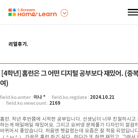
리얼후기
.
[4학년]
홈런은 그 어떤 디지털 공부보다 재밌어. (중복
여)
이나 *
2024.10.21
field.ko.writer :
field.ko.regdate :
2169
field.ko.viewcount :
홈런. 작년 후반쯤에 시작한 공부입니다. 선생님더 너무 친절하시고
하는게 매일매일 재밌어요. 그리고 요버넹 문제풀기 디자인이 깔끔
바뀌어서 좋았습니다. 처음엔 헷갈렸는데 요즘은 잘 적응 되었답니
（＾ω＾） 가끔은 홈런 하기 싫다.. 하다가 또 하면 재밌고 그래서 