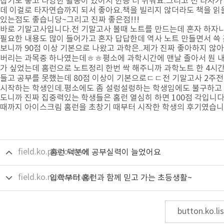
잡기도 좋고 다양한 활동이 있어서 한층 더 쉬워요.그리고 전 타자가
데 이걸로 타자연습까지 되서 좋아요.책을 빌리지 않더라도 책을 읽
있는점도 좋습니당~그리고 진짜 좋은점!!!
바로 기말고사입니다.전 기말고사 볼때 노트를 만드는데 혼자 하자니
필요한 내용도 많이 들어가고 혼자 답답한데 역사 노트 만들면서 쓱
보니까 90점 이상 기본으로 나왔고 과학은..제가 진짜 좋아하지 않
버리는 과목중 하나였는데ㅎㅎ평소에 과학시간에 맨날 졸아서 뭔 
가 싶었는데 홈런으로 노트정리 한번 싹 해주니까 과학노트 한 4시간
들고 공부를 못했는데 80점 이상이 기본으로ㄷㄷ전 기말고사 2주
시작하는 학생인데.평소에도 좀 설렁설렁하는 학생임에도 불구하고
도니까 진짜 집중력있는 학생들은 홈런 열심히 하면 100점 각입니다
때까지 아이스크림 홈런을 초창기 때부터 시작한 학생의 후기였습니
field.ko.precontent
홈런 덕분에 공부실력이 늘었어요
field.ko.nextcontent
입학부터 홈런과 함께 믿고 가는 초등생활~
button.ko.lis