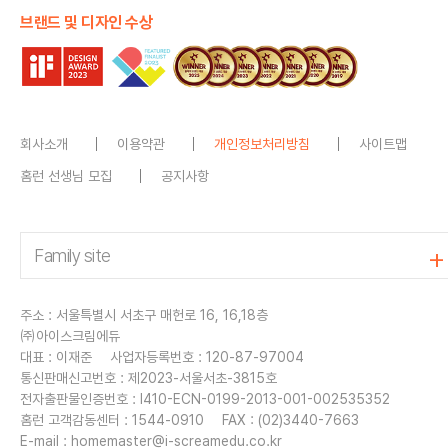
브랜드 및 디자인 수상
회사소개
이용약관
개인정보처리방침
사이트맵
홈런 선생님 모집
공지사항
주소 : 서울특별시 서초구 매헌로 16, 16,18층
㈜아이스크림에듀
대표 : 이재준
사업자등록번호 : 120-87-97004
통신판매신고번호 : 제2023-서울서초-3815호
전자출판물인증번호 : I410-ECN-0199-2013-001-002535352
홈런 고객감동센터 : 1544-0910
FAX : (02)3440-7663
E-mail :
homemaster@i-screamedu.co.kr