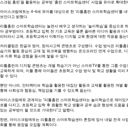
스크림 홈런
’
을 활용하는 공부방
‘
홈런 스마트학습센터
’
사업을 유아로 확대한
아이스크림에듀는
4~6
세 유아를 대상으로 한
‘
리틀홈런 스마트학습센터
’
를 내
보인다고 밝혔다
.
리틀홈런 스마트학습센터는 놀면서 배우고 생각하는
‘
놀이학습
’
을 중심으로 
아 공부방이다
.
초등학교 입학 전 기초 교육은 물론 올바른 미디어 활용과 디
리터러시 교육
,
초등학교에서 이뤄지는 디지털 교육 환경에 대한 적응을 돕는
커리큘럼은 한글과 영어
,
창의사고력 콘텐츠로 구성됐다
.
수업 방식은 리틀홈
습기와 활동 중심의 교재 및 워크북을 병행하는 온오프라인 연계 수업으로
,
디
과 지류 학습 경험을 동시에 쌓을 수 있다
.
리틀홈런의 디지털 콘텐츠는 개별 학습기가 아닌 스마트
TV
를 통한 그룹 수업
교육하게 되며
,
이를 통해 아이들은 초등학교 수업 방식 및 학교 생활을 미리 
할 수 있다
.
뿐만 아니라
,
인터랙티브 학습을 활용한 대집단 활동과 교재를 활용한 개별 
통해 사회성과 협동심
,
책임감을 기를 수 있도록 돕는다
.
아이스크림에듀 관계자는
“
리틀홈런 스마트학습센터는 놀이학습으로 재미있게
초를 다지고
,
초등학교 입학 후 원활한 학교 생활과 공부 습관 형성에 도움을 
있는 공부방이 될 것으로 기대한다
”
고 말했다
.
한편
,
아이스크림에듀는 리틀홈런 스마트학습센터 론칭에 앞서 내달 전국 사
회를 통해 원장을 모집할 계획이다
.