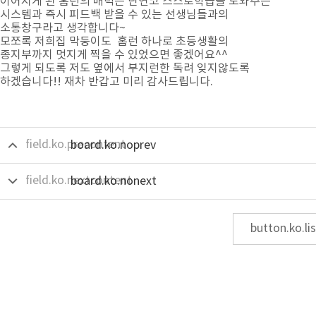
이어지게 된 홈런의 매력은 단연코 스스로학습을 도와주는
시스템과 즉시 피드백 받을 수 있는 선생님들과의
소통창구라고 생각합니다~
모쪼록 저희집 막둥이도 홈런 하나로 초등생활의
종지부까지 멋지게 찍을 수 있었으면 좋겠어요^^
그렇게 되도록 저도 옆에서 부지런한 독려 잊지않도록
하겠습니다!! 재차 반갑고 미리 감사드립니다.
field.ko.precontent
board.ko.noprev
field.ko.nextcontent
board.ko.nonext
button.ko.lis