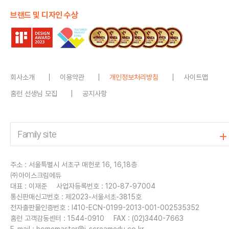
브랜드 및 디자인 수상
회사소개
이용약관
개인정보처리방침
사이트맵
홈런 선생님 모집
공지사항
주소 : 서울특별시 서초구 매헌로 16, 16,18층
㈜아이스크림에듀
대표 : 이재준
사업자등록번호 : 120-87-97004
통신판매신고번호 : 제2023-서울서초-3815호
전자출판물인증번호 : I410-ECN-0199-2013-001-002535352
홈런 고객감동센터 : 1544-0910
FAX : (02)3440-7663
E-mail :
homemaster@i-screamedu.co.kr