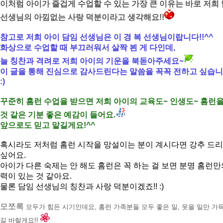
이처럼 아이가 즐겁게 수업할 수 있는 가장 큰 이유는 바로 저희
선생님의 아낌없는 사랑 덕분이라고 생각해요
!!
참고로 저희 아이 담임 선생님은 이 경 복 선생님이랍니다
!!^^
화상으로 수업할 때 부끄러워서 살짝 뵌 게 다인데
,
~
늘 칭찬과 격려로 저희 아이의 기운을 북돋아주세요
이 글을 통해 진심으로 감사드린다는 말씀을 꼭꼭 전하고 싶습
:)
~
~
꾸준히 홈런 수업을 받으면 저희 아이의 교육도
인생도
홈런을
.
것 같은 기분 좋은 예감이 들어요
앞으로도 믿고 맡길게요
!^^
혹시라도 저처럼 홈런 시작을 망설이는 분이 계시다면 강추 드
싶어요
.
아이가 다른 숙제는 안 해도 홈런은 꼭 하는 걸 보면 분명 홈런만
력이 있는 것 같아요
.
물론 담임 선생님의 칭찬과 사랑 덕분이겠죠
!! :)
모쪼록
모두가 힘든 시기인데요
,
홈런 가족분들 모두 좋은 일
,
웃을 일만 가
길 바랄게요
!!