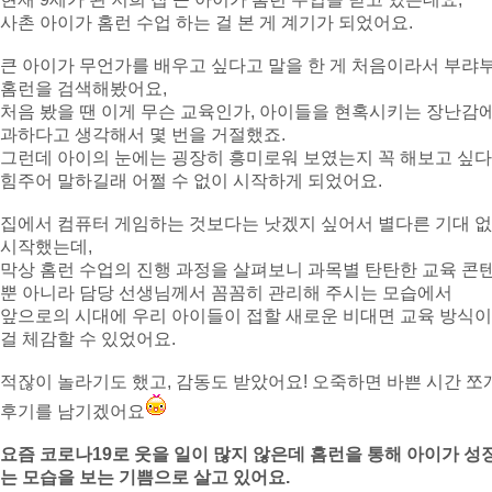
사촌 아이가 홈런 수업 하는 걸 본 게 계기가 되었어요
.
큰 아이가 무언가를 배우고 싶다고 말을 한 게 처음이라서 부랴
홈런을 검색해봤어요,
처음 봤을 땐 이게 무슨 교육인가
,
아이들을 현혹시키는 장난감에
과하다고 생각해서 몇 번을 거절했죠
.
그런데 아이의 눈에는 굉장히 흥미로워 보였는지 꼭 해보고 싶
힘주어 말하길래 어쩔 수 없이 시작하게 되었어요
.
집에서 컴퓨터 게임하는 것보다는 낫겠지 싶어서 별다른 기대 
시작했는데
,
막상 홈런 수업의 진행 과정을 살펴보니 과목별 탄탄한 교육 콘
뿐 아니라 담당 선생님께서 꼼꼼히 관리해 주시는 모습에서
앞으로의 시대에 우리 아이들이 접할 새로운 비대면 교육 방식
걸 체감할 수 있었어요
.
적잖이 놀라기도 했고
,
감동도 받았어요
!
오죽하면 바쁜 시간 쪼
후기를 남기겠어요
요즘 코로나
19
로 웃을 일이 많지 않은데 홈런을 통해 아이가 성
는 모습을 보는 기쁨으로 살고 있어요
.