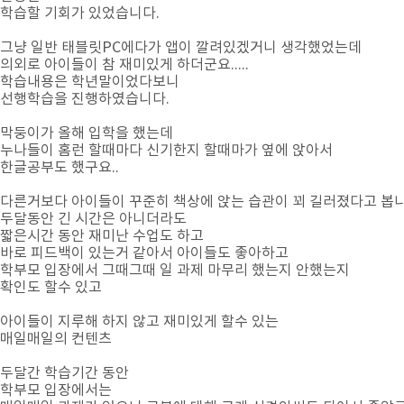
학습할 기회가 있었습니다.
그냥 일반 태블릿PC에다가 앱이 깔려있겠거니 생각했었는데
의외로 아이들이 참 재미있게 하더군요.....
학습내용은 학년말이었다보니
선행학습을 진행하였습니다.
막둥이가 올해 입학을 했는데
누나들이 홈런 할때마다 신기한지 할때마가 옆에 앉아서
한글공부도 했구요..
다른거보다 아이들이 꾸준히 책상에 앉는 습관이 꾀 길러졌다고 봅니
두달동안 긴 시간은 아니더라도
짧은시간 동안 재미난 수업도 하고
바로 피드백이 있는거 같아서 아이들도 좋아하고
학부모 입장에서 그때그때 일 과제 마무리 했는지 안했는지
확인도 할수 있고
아이들이 지루해 하지 않고 재미있게 할수 있는
매일매일의 컨텐츠
두달간 학습기간 동안
학부모 입장에서는