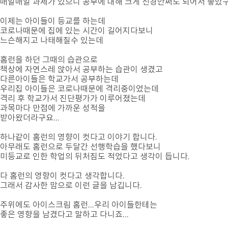
매일매일 과제가 있으니 공부에 대해 크게 신경안써도 되어서 좋았
이제는 아이들이 등교를 하는데
코로나때문에 집에 있는 시간이 길어지다보니
느슨해지고 나태해질수 있는데
홈런을 하던 그때의 습관으로
책상에 자연스레 앉아서 공부하는 습관이 생겼고
다른아이들은 학교가서 공부하는데
우리집 아이들은 코로나때문에 격리중이었는데
격리 후 학교가서 진단평가가 이루어졌는데
과목마다 만점에 가까운 성적을
받아왔더라구요...
하나같이 홈런의 영향이 컷다고 이야기 합니다.
아무래도 홈런으로 두달간 선행학습을 했다보니
미등교로 인한 학업의 뒤처짐도 적었다고 생각이 듭니다.
다 홈런의 영향이 컷다고 생각합니다.
그래서 감사한 맘으로 이런 글을 남깁니다.
주위에도 아이스크림 홈런...우리 아이들한테는
좋은 영향을 남겼다고 말하고 다니죠...