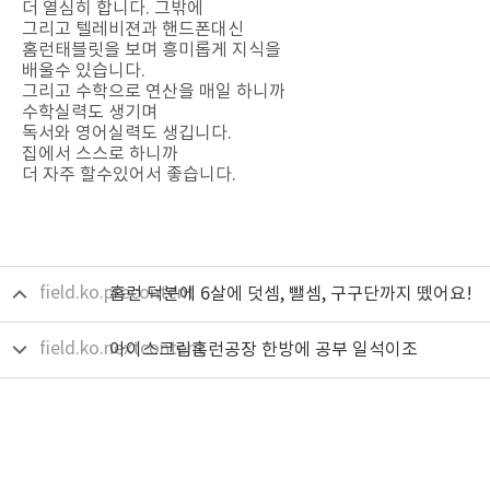
더 열심히 합니다. 그밖에
그리고 텔레비젼과 핸드폰대신
홈런태블릿을 보며 흥미롭게 지식을
배울수 있습니다.
그리고 수학으로 연산을 매일 하니까
수학실력도 생기며
독서와 영어실력도 생깁니다.
집에서 스스로 하니까
더 자주 할수있어서 좋습니다.
field.ko.precontent
홈런 덕분에 6살에 덧셈, 뺄셈, 구구단까지 뗐어요!
field.ko.nextcontent
아이스크림홈런공장 한방에 공부 일석이조