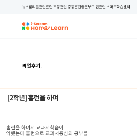
뉴스룸
리틀홈런
홈런 초등
홈런 중등
홈런좋은부모 앱
홈런 스마트학습센터
리얼후기
.
[2학년]
홈런을 하며
홈런을 하며서 교과서학습이
약했는데 홈런으로 교과서중심의 공부를