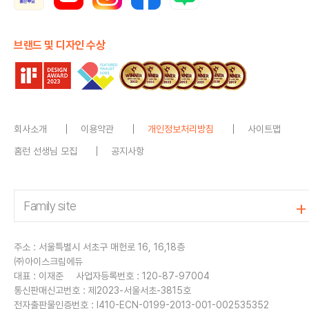
브랜드 및 디자인 수상
회사소개
이용약관
개인정보처리방침
사이트맵
홈런 선생님 모집
공지사항
주소 : 서울특별시 서초구 매헌로 16, 16,18층
㈜아이스크림에듀
대표 : 이재준
사업자등록번호 : 120-87-97004
통신판매신고번호 : 제2023-서울서초-3815호
전자출판물인증번호 : I410-ECN-0199-2013-001-002535352