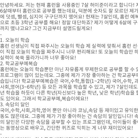
안녕하세요. 저는 현재 홈런을 사용중인 7살 허이준이라고 합니다! 
6살때부터 홈런으로 공부를 했는데요, 덕분에 숫자도 잘 모르던 제가
에 덧셈, 뺄셈, 심지어 구구단까지 뗐어요! 현재는 7살인데, 홈런 예
으로 초등 3학년 공부를 해요! 정말 대단하죠? 제가 어떻게 6살에 
까지 뗐냐고요? 그건 지금부터 설명드릴게요!
-
1. 오늘의 학습
홈런 선생님이 직접 짜주시는 오늘의 학습 제 실력에 맞춰서 홈런 
이 직접 오늘의 학습을 짜주시니 너무 편리해요! 또 오늘의 학습만 
실력이 쑥쑥 올라가니까 너무 좋아요!
2. 학교공부예복습
홈런에는 오늘의 학습뿐만 아닌 자유롭게 무제한으로 공부를 할 수 
프로그램이 많이 있는데요. 그중에 제가 가장 좋아하는 건 학교공부
습입니다! 학교공부예복습은 국어,수학,통합(1~2학년) 국어,수학, 과
사회,영어(3~6학년) 등 모든 과목을 학습할 수 있고, 제가 7살인데도
년 학습을 하듯이 다른 학년(자신보다 높은 학년, 낮은 학년)학습을 
도 있어요. 그래서 학교공부예,복습이에요!!
3. 속담의 달인
국어,수학,사회,과학,영어 뿐만 아니라 코닝,속담 등 재미있고 유익한
동도 많은데요. 그중에 제가 가장 좋아하는 건 속담의 달인입니다! 
의 달인은 다양한 속담을 공부할 수 있는 프로그램인데, 아이들이 
는 동영상으로 배우고, 간단한 퀴즈로 익히는 게 너무 재미있어요!
-