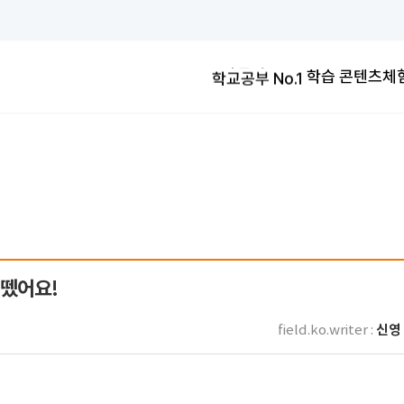
학교공부 No.1
교과연계100%
교과연계100%
학교공부 No.1
학습 콘텐츠
체
교과연계100%
 뗐어요!
신영 
field.ko.writer :