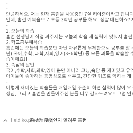
-
-
안녕하세요. 저는 현재 홈런을 사용중인 7살 허이준이라고 합니다!
인데, 홈런 예복습으로 초등 3학년 공부를 해요! 정말 대단하죠
-
1. 오늘의 학습
홈런 선생님이 직접 짜주시는 오늘의 학습 제 실력에 맞춰서 홈런
2. 학교공부예복습
홈런에는 오늘의 학습뿐만 아닌 자유롭게 무제한으로 공부를 할 
년) 국어,수학, 과학,사회,영어(3~6학년) 등 모든 과목을 학습
습이에요!!
3. 속담의 달인
국어,수학,사회,과학,영어 뿐만 아니라 코닝,속담 등 재미있고 
아이들이 좋아하는 동영상으로 배우고, 간단한 퀴즈로 익히는 게
-
이렇게 재미있는 학습들을 매일매일 꾸준히 하면 실력이 많이 오
생님, 그리고 홈런을 만들어주신 분들 너무 감사드려요!! 그럼 안
field.ko.precontent
공부가 무엇인지 알려준 홈런