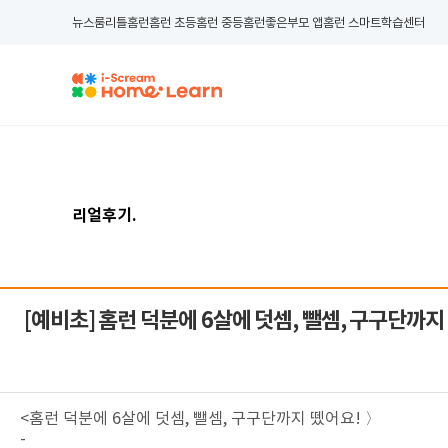
뉴스룸
리틀홈런
홈런 초등
홈런 중등
홈런좋은부모 앱
홈런 스마트학습센터
리얼후기
.
[예비초]
홈런 덕분에 6살에 덧셈, 뺄셈, 구구단까지
<홈런 덕분에 6살에 덧셈, 뺄셈, 구구단까지 뗐어요! 〉
-