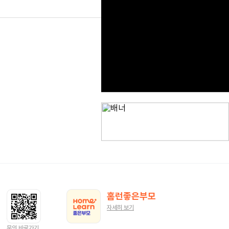
button.ko.list
홈런좋은부모
자세히 보기
문의 바로가기