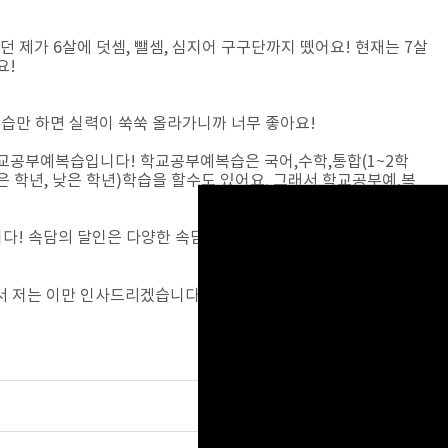
 제가 6살에 덧셈, 뺄셈, 심지어 구구단까지 뗐어요! 현재는 7살
요!
학습만 하면 실력이 쑥쑥 올라가니까 너무 좋아요!
학교공부예복습입니다! 학교공부예복습은 국어,수학,통합(1~2학
높은 학년, 낮은 학년)학습을 할수도 있어요. 그래서 학교공부예,복
니다! 속담의 달인은 다양한 속담을 공부할 수 있는 프로그램인데,
면서 저는 이만 인사드리겠습니다! 마지막으로 신경써주시는 홈런선