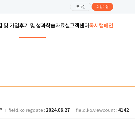
로그인
회원가입
험 및 가입
후기 및 성과
학습자료실
고객센터
독서캠페인
*
2024.09.27
4142
field.ko.regdate :
field.ko.viewcount :