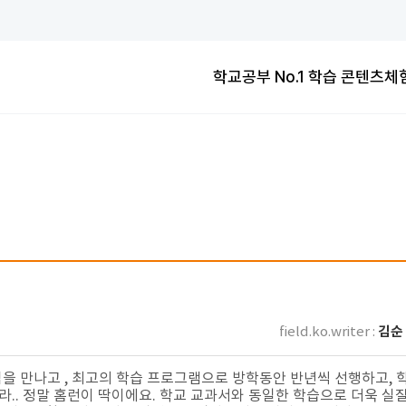
학교공부 No.1
교과연계100%
학습 콘텐츠
체
교과연계100%
학교공부 No.1
교과연계100%
김순 
field.ko.writer :
님을 만나고 , 최고의 학습 프로그램으로 방학동안 반년씩 선행하고,
.. 정말 홈런이 딱이에요. 학교 교과서와 동일한 학습으로 더욱 실