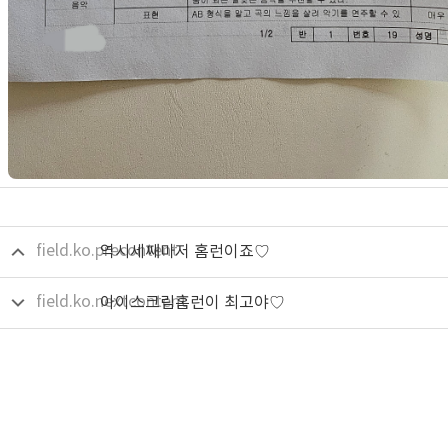
field.ko.precontent
역시세째마저 홈런이죠♡
field.ko.nextcontent
아이스크림홈런이 최고야♡