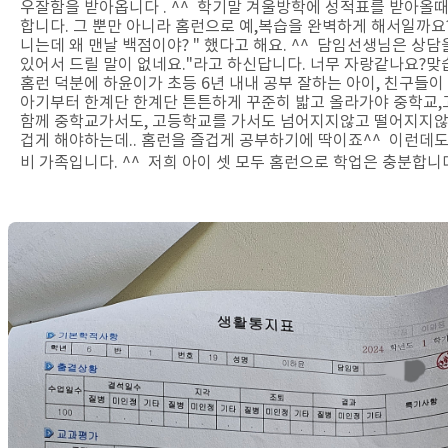
우잘함을 받아옵니다 . ^^ 학기말 겨울방학에 성적표를 받아올때
합니다. 그 뿐만 아니라 홈런으로 예,복습을 완벽하게 해서일까요?
니는데 왜 맨날 백점이야? " 했다고 해요. ^^ 담임선생님은 
있어서 드릴 말이 없네요."라고 하신답니다. 너무 자랑같나요?맞습
홈런 덕분에 하윤이가 초등 6년 내내 공부 잘하는 아이, 친구들
아기부터 한계단 한계단 튼튼하게 꾸준히 밟고 올라가야 중학교,
함께 중학교가서도, 고등학교를 가서도 넘어지지않고 떨어지지않고 
겁게 해야하는데.. 홈런을 즐겁게 공부하기에 딱이죠^^ 이런데도
비 가족입니다. ^^ 저희 아이 셋 모두 홈런으로 학업은 충분합니다