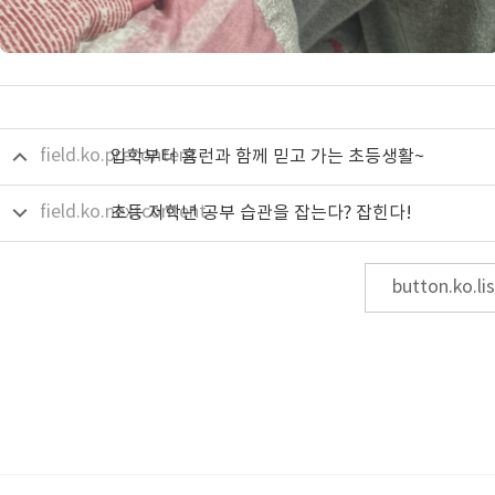
field.ko.precontent
입학부터 홈런과 함께 믿고 가는 초등생활~
field.ko.nextcontent
초등 저학년 공부 습관을 잡는다? 잡힌다!
button.ko.lis