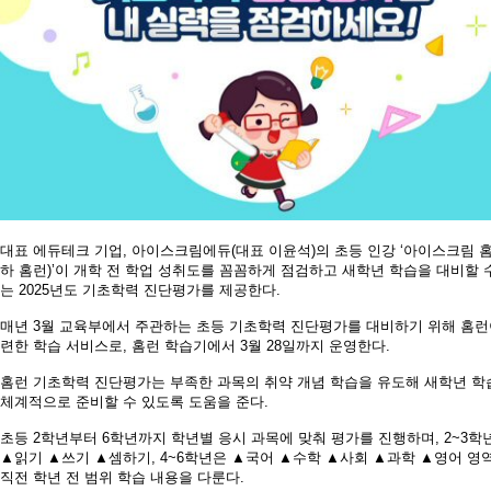
대표 에듀테크 기업
,
아이스크림에듀
(
대표 이윤석
)
의 초등 인강
‘
아이스크림 
하 홈런
)’
이 개학 전 학업 성취도를 꼼꼼하게 점검하고 새학년 학습을 대비할 
는
2025
년도 기초학력 진단평가를 제공한다
.
매년
3
월 교육부에서 주관하는 초등 기초학력 진단평가를 대비하기 위해 홈런
련한 학습 서비스로
,
홈런 학습기에서
3
월
28
일까지 운영한다
.
홈런 기초학력 진단평가는 부족한 과목의 취약 개념 학습을 유도해 새학년 학
체계적으로 준비할 수 있도록 도움을 준다
.
초등
2
학년부터
6
학년까지 학년별 응시 과목에 맞춰 평가를 진행하며
, 2~3
학
▲읽기 ▲쓰기 ▲셈하기
, 4~6
학년은 ▲국어 ▲수학 ▲사회 ▲과학 ▲영어 영
직전 학년 전 범위 학습 내용을 다룬다
.