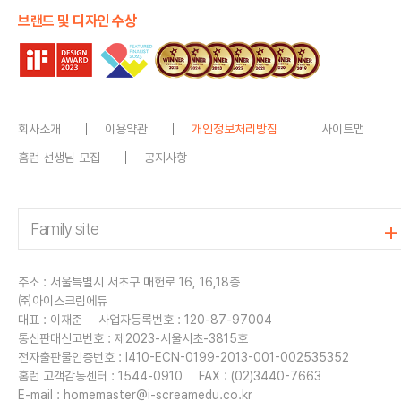
브랜드 및 디자인 수상
회사소개
이용약관
개인정보처리방침
사이트맵
홈런 선생님 모집
공지사항
주소 : 서울특별시 서초구 매헌로 16, 16,18층
㈜아이스크림에듀
대표 : 이재준
사업자등록번호 : 120-87-97004
통신판매신고번호 : 제2023-서울서초-3815호
전자출판물인증번호 : I410-ECN-0199-2013-001-002535352
홈런 고객감동센터 : 1544-0910
FAX : (02)3440-7663
E-mail :
homemaster@i-screamedu.co.kr