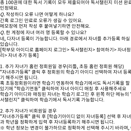
총 100권에 대한 독서 기록이 모두 제출되어야 독서챌린지 미션 완
인정돼요.
Q.
작성하다 오류 나면 어떻게 하나요?
간혹 로그인 만료로 오류가 생길 수 있어요.
메모장에 먼저 작성 후 붙여넣기하면 안전해요.
Q.
한 계정에 자녀 여러 명 등록할 수 있나요?
네, 다자녀 등록이 가능합니다. 아래 경로에서 자녀를 추가등록 하실
있습니다.
[학부모 아이디로 홈페이지 로그인> 독서챌린지> 참여하기> 자녀
리> 자녀 추가 등록]
1. 추가 자녀가 홈런 정회원일 경우(리틀, 초등 홈런 정회원 해당)
"자녀추가등록" 클릭 후 정회원의 학습기 아이디 선택하여 자녀 등
기 해주시면 됩니다.
혹 초등정회원이라면 학습기 연동하여 학습기에서도 독서기록을 할
있기에 "학습기연동" 클릭하여 자녀 아이디 매칭 후 사용해주세요
학습기 아이디와 매칭된 자녀는 학습기 로그인 후 왼쪽 하단 메뉴의 
서챌린지" 클릭하여 학습기에서 독서기록 가능합니다.
2. 추가 자녀가 비회원일 경우
"자녀추가등록" 클릭 후 [학습기아이디 없이 자녀등록] 선택 후 자
과 학년을 정확하게 입력 후 자녀등록하기 해주시면 됩니다.
※ 학년 정보는 변경이 불가하므로 정확하게 선택해 주시기 바라며,