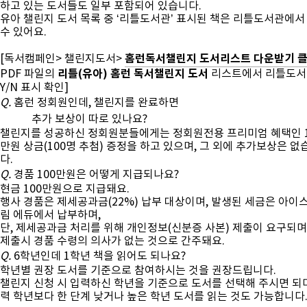
하고 있는 도서들도 일부 포함되어 있습니다.
유아 챌린지 도서 목록 중 ‘리틀도서관’ 표시된 책은 리틀도서관에서
수 있어요.
홈런독서챌린지 도서리스트 다운받기 
[독서캠페인> 챌린지도서>
리틀(유아) 홈런 독서챌린지 도서
PDF 파일의
리스트에서 리틀도서
Y/N 표시 확인]
Q.
홈런 정회원인데, 챌린지를 완료하면
추가 보상이 따로 있나요?
챌린지를 성공하신 정회원분들에게는 정회원전용 프리미엄 혜택인 1
만원 상금(100명 추첨) 증정을 하고 있으며, 그 외에 추가보상은 없
다.
Q.
경품 100만원은 어떻게 지급되나요?
현금 100만원으로 지급돼요.
행사 경품은 제세공과금(22%) 납부 대상이며, 발생된 세금은 아이
림 에듀에서 납부하며,
단, 제세공과금 처리를 위해 개인정보(신분증 사본) 제출이 요구되며,
제출시 경품 수령의 의사가 없는 것으로 간주돼요.
Q.
6학년인데 1학년 책을 읽어도 되나요?
학년별 권장 도서를 기준으로 참여하시는 것을 권장드립니다.
챌린지 신청 시 입력하신 학년을 기준으로 도서를 선택해 주시면 되며
력 학년보다 한 단계 낮거나 높은 학년 도서를 읽는 것도 가능합니다