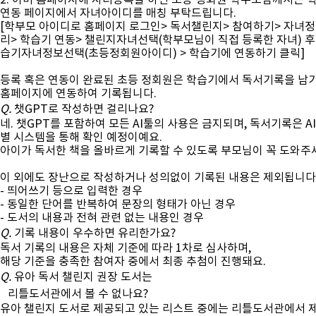
2. 이미 홈페이지에 자녀등록을 하신 초등 정회원 학부모님께서는 
연동 페이지에서 자녀아이디를 매칭 부탁드립니다.
[학부모 아이디로 홈페이지 로그인> 독서챌린지> 참여하기> 자녀
리> 학습기 연동> 챌린지자녀선택(학부모님이 직접 등록한 자녀) 후
습기자녀정보선택(초등정회원아이디) > 학습기에 연동하기 클릭]
등록 혹은 연동이 완료된 초등 정회원은 학습기에서 독서기록을 남
홈페이지에 연동하여 기록됩니다.
Q.
챗GPT로 작성하면 걸리나요?
네. 챗GPT를 포함하여 모든 AI툴의 사용은 금지되며, 독서기록은 AI
별 시스템을 통해 확인 예정이예요.
아이가 독서한 책을 올바르게 기록할 수 있도록 부모님이 꼭 도와주
이 외에도 장난으로 작성하거나 성의없이 기록된 내용은 제외됩니다
- 띄어쓰기 등으로 입력한 경우
- 동일한 단어를 반복하여 문장의 형태가 아닌 경우
- 도서의 내용과 전혀 관련 없는 내용인 경우
Q.
기록 내용이 우수하면 유리한가요?
독서 기록의 내용은 자체 기준에 따라 1차로 심사하며,
해당 기준을 충족한 참여자 중에서 최종 추첨이 진행돼요.
Q.
유아 독서 챌린지 권장 도서는
리틀도서관에서 볼 수 없나요?
유아 챌린지 도서로 제공되고 있는 리스트 중에는 리틀도서관에서 