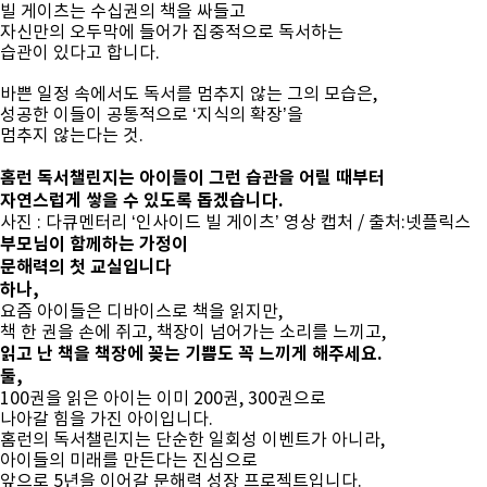
빌 게이츠는 수십권의 책을 싸들고
자신만의 오두막에 들어가
집중적으로 독서하는
습관이 있다고 합니다.
바쁜 일정 속에서도 독서를 멈추지 않는 그의 모습은,
성공한 이들이 공통적으로 ‘지식의 확장’을
멈추지 않는다는 것.
홈런 독서챌린지는 아이들이 그런 습관을 어릴 때부터
자연스럽게 쌓을 수 있도록 돕겠습니다.
사진 : 다큐멘터리 ‘인사이드 빌 게이츠’ 영상 캡처 / 출처:넷플릭스
부모님이 함께하는 가정이
문해력
의 첫 교실입니다
하나,
요즘 아이들은 디바이스로 책을 읽지만,
책 한 권을 손에 쥐고, 책장이 넘어가는 소리를 느끼고,
읽고 난 책을 책장에 꽂는 기쁨도 꼭 느끼게 해주세요.
둘,
100권을 읽은 아이는 이미 200권, 300권으로
나아갈 힘을 가진 아이입니다.
홈런의 독서챌린지는 단순한 일회성 이벤트가 아니라,
아이들의 미래를 만든다는 진심으로
앞으로 5년을 이어갈 문해력 성장 프로젝트입니다.