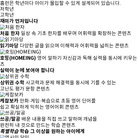
홈런은
학년마다 아이가 몰입
할 수 있게 설계되어 있습니다.
저학년
고학년
재미가 먼저입니다
처음 한자
일상 속 기초 한자를 배우며 어휘력을 확장하는 콘텐츠
읽기마당
다양한 글을 읽으며 이해력과 어휘력을 넓히는 콘텐츠
호밍(HOMEING)
영어 말하기 자신감과 독해 실력을 동시에 키우는
츠
실력이 눈에 보여야 합니다
상위권 수학
사고력과 문제 해결력을 동시에 기를 수 있는
고난도 평가 문항 콘텐츠
케찹보카
만화·게임·복습으로 초등 영어 단어를
쉽고 확실하게 익히는 영어어휘 콘텐츠
쓰공/말공
배운 내용을 직접 쓰고 말하며 개념을
완전히 내 것으로 만드는 학습 콘텐츠
특별학습
학습 그 이상을 원하는 아이에게