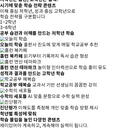
시기에 맞춘
학습 전략 콘텐츠
이해 중심 저학년, 성과 중심 고학년으로
학습 전략을 구분합니다
1~2학년
3~6학년
공부 습관과 이해
를 만드는 저학년 학습
오늘의 학습
출판사 진도에 맞게 매일 학교공부 추천
홈런 북카페
읽기부터 기록까지 독서 습관 형성
홈런 연산 테마파크
놀이형 인터렉션으로 학습 흥미 유도
성적과 결과
를 만드는 고학년 학습
학교공부 예복습
교과서 기반 선생님의 꼼꼼한 강의
수학의 세포들
AI 맞춤 문항으로 수학 실력 완성
진단평가
이해도를 측정해 개인 맞춤 학습 방향 제시
학년별 특성에 맞춰
학습 몰입
을 높인
다양한 콘텐츠
재미있어야 계속하고, 계속해야 실력이 됩니다.