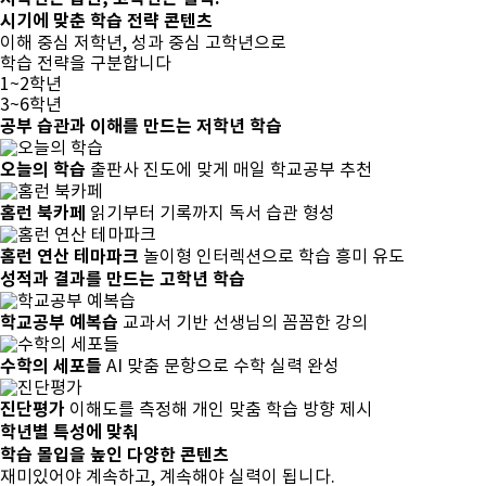
시기에 맞춘
학습 전략 콘텐츠
이해 중심 저학년, 성과 중심 고학년으로
학습 전략을 구분합니다
1~2학년
3~6학년
공부 습관과 이해
를 만드는 저학년 학습
오늘의 학습
출판사 진도에 맞게 매일 학교공부 추천
홈런 북카페
읽기부터 기록까지 독서 습관 형성
홈런 연산 테마파크
놀이형 인터렉션으로 학습 흥미 유도
성적과 결과
를 만드는 고학년 학습
학교공부 예복습
교과서 기반 선생님의 꼼꼼한 강의
수학의 세포들
AI 맞춤 문항으로 수학 실력 완성
진단평가
이해도를 측정해 개인 맞춤 학습 방향 제시
학년별 특성에 맞춰
학습 몰입
을 높인
다양한 콘텐츠
재미있어야 계속하고, 계속해야 실력이 됩니다.