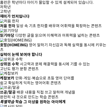
홈런은
학년마다 아이가 몰입
할 수 있게 설계되어 있습니다.
저학년
고학년
재미가 먼저입니다
처음 한자
일상 속 기초 한자를 배우며 어휘력을 확장하는 콘텐츠
읽기마당
다양한 글을 읽으며 이해력과 어휘력을 넓히는 콘텐츠
호밍(HOMEING)
영어 말하기 자신감과 독해 실력을 동시에 키우는
츠
실력이 눈에 보여야 합니다
상위권 수학
사고력과 문제 해결력을 동시에 기를 수 있는
고난도 평가 문항 콘텐츠
케찹보카
만화·게임·복습으로 초등 영어 단어를
쉽고 확실하게 익히는 영어어휘 콘텐츠
쓰공/말공
배운 내용을 직접 쓰고 말하며 개념을
완전히 내 것으로 만드는 학습 콘텐츠
특별학습
학습 그 이상을 원하는 아이에게