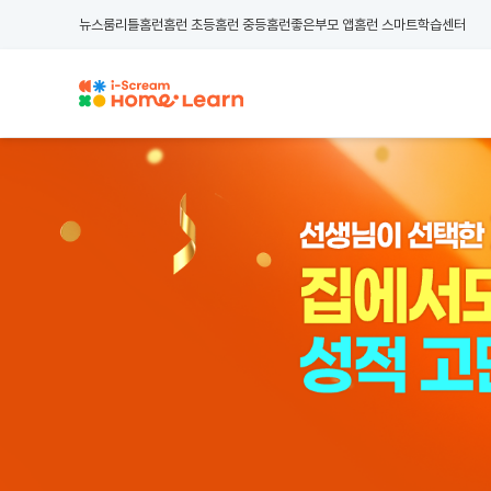
뉴스룸
리틀홈런
홈런 초등
홈런 중등
홈런좋은부모 앱
홈런 스마트학습센터