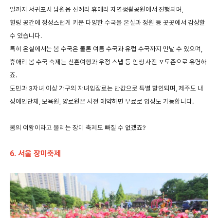
일까지
서귀포시
남원읍
신례리
휴애리
자연생활공원에서
진행되며,
힐링
공간에
정성스럽게
키운
다양한
수국을
온실과
정원
등
곳곳에서
감상할
수
있습니다
.
특히
온실에서는
봄
수국은
물론
여름
수국과
유럽
수국까지
만날
수
있으며
,
휴애리
봄
수국
축제는
신혼여행과
우정
스냅
등
인생
사진
포토존으로
유명하
죠
.
도민과
3
자녀
이상
가구의
자녀입장료는
반값으로
특별
할인되며
,
제주도
내
장애인단체
,
보육원
,
양로원은
사전
예약하면
무료로
입장도
가능합니다
.
봄의
여왕이라고
불리는
장미
축제도
빠질
수
없겠죠
?
6.
서울
장미축제