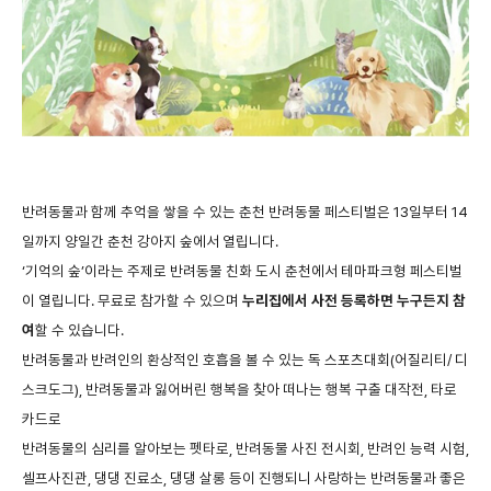
반려동물과
함께
추억을
쌓을
수
있는
춘천
반려동물
페스티벌은
13
일부터
14
일까지
양일간
춘천
강아지
숲에서
열립니다
.
‘기억의
숲
’
이라는
주제로
반려동물
친화
도시
춘천에서
테마파크형
페스티벌
이
열립니다
.
무료로
참가할
수
있으며
누리집에서
사전
등록하면
누구든지
참
여
할
수
있습니다
.
반려동물과
반려인의
환상적인
호흡을
볼
수
있는
독
스포츠대회
(
어질리티
/
디
스크도그
),
반려동물과
잃어버린
행복을
찾아
떠나는
행복
구출
대작전
,
타로
카드로
반려동물의
심리를
알아보는
펫타로
,
반려동물
사진
전시회
,
반려인
능력
시험
,
셀프사진관
,
댕댕
진료소
,
댕댕
살롱
등이
진행되니
사랑하는
반려동물과
좋은