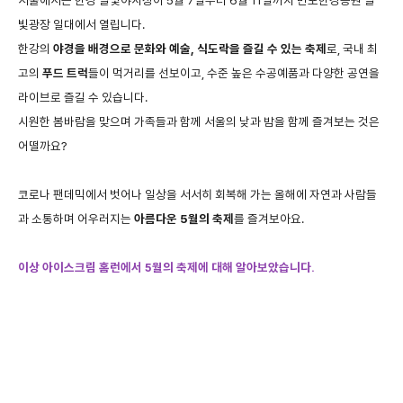
서울에서는
한강
달빛야시장이
5
월
7
일부터
6
월
11
일까지
반포한강공원
달
빛광장
일대에서
열립니다
.
한강의
야경을
배경으로
문화와
예술
,
식도락을
즐길
수
있는
축제
로
,
국내
최
고의
푸드
트럭
들이
먹거리를
선보이고
,
수준
높은
수공예품과
다양한
공연을
라이브로
즐길
수
있습니다
.
시원한
봄바람을
맞으며
가족들과
함께
서울의
낮과
밤을
함께
즐겨보는
것은
어떨까요
?
코로나
팬데믹에서
벗어나
일상을
서서히
회복해
가는
올해에
자연과
사람들
과
소통하며
어우러지는
아름다운
5
월의
축제
를
즐겨보아요
.
이상
아이스크림
홈런에서
월의
축제에
대해
알아보았습니다
5
.