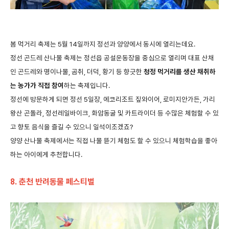
봄
먹거리
축제는
5
월
14
일까지
정선과
양양에서
동시에
열리는데요
.
정선
곤드레
산나물
축제는
정선읍
공설운동장을
중심으로
열리며
대표
산채
인
곤드레와
명이나물
,
곰취
,
더덕
,
황기
등
향긋한
청정
먹거리를
생산
채취하
는
농가가
직접
참여
하는
축제입니다
.
정선에
방문하게
되면
정선
5
일장
,
에코리조트
짚와이어
,
로미지안가든
,
가리
왕산
곤돌라
,
정선레일바이크
,
화암동굴
및
카트라이더
등
수많은
체험할
수
있
고
향토
음식을
즐길
수
있으니
일석이조겠죠
?
양양
산나물
축제에서는
직접
나물
뜯기
체험도
할
수
있으니
체험학습을
좋아
하는
아이에게
추천합니다
.
8.
춘천
반려동물
페스티벌