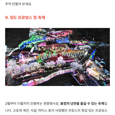
추억
만들어
보세요
.
9.
청도
프로방스
빛
축제
2
월부터
11
월까지
진행하는
연중행사로
,
봄밤의
낭만을
즐길
수
있는
축제
입
니다
.
고흐와
세잔
,
샤갈
,
마티스
등이
사랑했던
프랑스의
정감
있는
프로방스