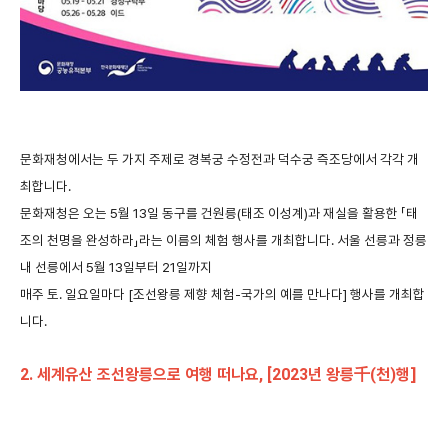
문화재청에서는
두
가지
주제로
경복궁
수정전과
덕수궁
즉조당에서
각각
개
최합니다
.
문화재청은
오는
5
월
13
일
동구를
건원릉
(
태조
이성계
)
과
재실을
활용한
「
태
조의
천명을
완성하라
」
라는
이름의
체험
행사를
개최합니다
.
서울
선릉과
정릉
내
선릉에서
5
월
13
일부터
21
일까지
매주
토
.
일요일마다
[
조선왕릉
제향
체험
-
국가의
예를
만나다
]
행사를
개최합
니다
.
2.
세계유산 조선왕릉으로 여행 떠나요
, [2023
년 왕릉千
(
천
)
행
]