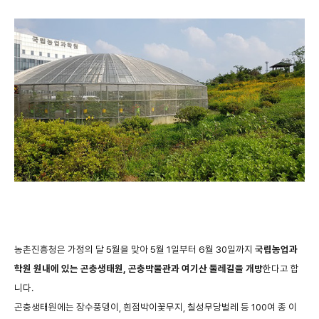
농촌진흥청은
가정의
달
5
월을
맞아
5
월
1
일부터
6
월
30
일까지
국립농업과
학원
원내에
있는
곤충생태원
,
곤충박물관과
여기산
둘레길을
개방
한다고
합
니다
.
곤충생태원에는
장수풍뎅이
,
흰점박이꽃무지
,
칠성무당벌레
등
100
여
종
이