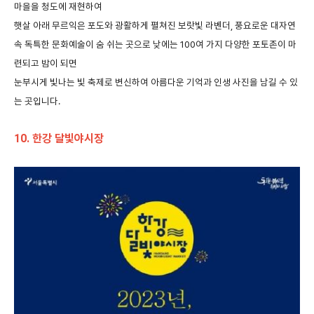
마을을
청도에
재현하여
햇살
아래
무르익은
포도와
광활하게
펼쳐진
보랏빛
라벤더
,
풍요로운
대자연
속
독특한
문화예술이
숨
쉬는
곳으로
낮에는
100
여
가지
다양한
포토존이
마
련되고
밤이
되면
눈부시게
빛나는
빛
축제로
변신하여
아름다운
기억과
인생
사진을
남길
수
있
는
곳입니다
.
10.
한강
달빛야시장