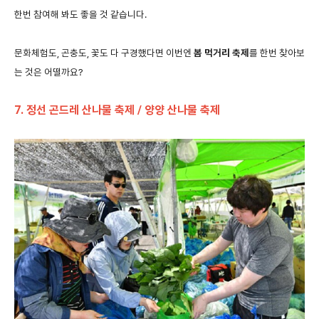
한번
참여해
봐도
좋을
것
같습니다
.
문화체험도
,
곤충도
,
꽃도
다
구경했다면
이번엔
봄
먹거리
축제
를
한번
찾아보
는
것은
어떨까요
?
7.
정선
곤드레
산나물
축제
/
양양
산나물
축제