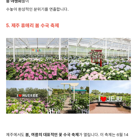
종
야생화
들이
수놓아
환상적인
분위기를
연출합니다
.
5.
제주 휴애리 봄 수국 축제
제주에서도
봄
,
여름의
대표적인
꽃
수국
축제
가
열립니다
.
이
축제는
6
월
14