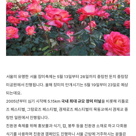
서울의
유명한
서울
장미축제는
5
월
13
일부터
28
일까지
중랑천
둔치
중랑장
미공원에서
진행됩니다
.
올해
장미의
만개시기는
5
월
19
일부터
23
일로
예상
되는데요
.
2005
년부터
심기
시작해
5.15km
국내
최대
규모
장미
터널
을
비롯해
리틀로
즈
페스티벌
,
그랑로즈
페스티벌
,
겸재로즈
페스티벌이
묵동교에서
겸재교
중
랑천
일원에서
진행됩니다
.
친환경
축제를
위해
홍보물과
식기
,
컵
,
봉투
등을
친환경
소재로
하고
다회용
식기를
사용하며
친환경
캠페인도
진행하니
서울
근방에
거주하시는
분들은