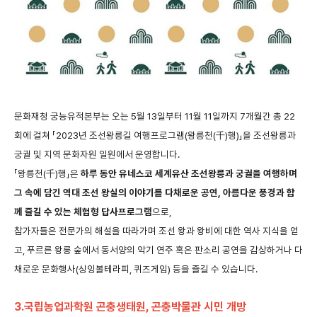
문화재청
궁능유적본부는
오는
5
월
13
일부터
11
월
11
일까지
7
개월간
총
22
회에
걸쳐
「
2023
년
조선왕릉길
여행프로그램
(
왕릉천
(
千
)
행
)
」을
조선왕릉과
궁궐
및
지역
문화자원
일원에서
운영합니다
.
「왕릉천
(
千
)
행」은
하루
동안
유네스코
세계유산
조선왕릉과
궁궐을
여행하며
그
속에
담긴
역대
조선
왕실의
이야기를
다채로운
공연
,
아름다운
풍경과
함
께
즐길
수
있는
체험형
답사프로그램
으로
,
참가자들은
전문가의
해설을
따라가며
조선
왕과
왕비에
대한
역사
지식을
얻
고
,
푸르른
왕릉
숲에서
동서양의
악기
연주
혹은
판소리
공연을
감상하거나
다
채로운
문화행사
(
싱잉볼테라피
,
퀴즈게임
)
등을
즐길
수
있습니다
.
3.
국립농업과학원 곤충생태원
,
곤충박물관 시민 개방