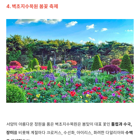
4.
벽초지수목원 봄꽃 축제
서양의
아름다운
정원을
품은
벽초지수목원은
봄맞이
대표
꽃인
튤립과
수국
,
장미
를
비롯해
계절마다
크로커스
,
수선화
,
아이리스
,
화려한
다알리아와
수백