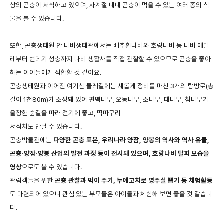
상의
곤충이
서식하고
있으며
,
사계절
내내
곤충이
먹을
수
있는
여러
종의
식
물을
볼
수
있습니다
.
또한
,
곤충생태원
안
나비생태관에서는
배추흰나비와
호랑나비
등
나비
애벌
레부터
번데기
성충까지
나비
생활사를
직접
관찰할
수
있으므로
곤충을
좋아
하는
아이들에게
적합할
것
같아요
.
곤충생태원과
이어진
여기산
둘레길에는
새롭게
정비를
마친
3
개의
탐방로
(
총
길이
1
천
80m)
가
조성돼
있어
편백나무
,
오동나무
,
소나무
,
대나무
,
참나무가
울창한
숲길을
따라
걷기에
좋고
,
딱따구리
서식처도
만날
수
있습니다
.
곤충박물관에는
다양한
곤충
표본
,
우리나라
양잠
,
양봉의
역사와
역사
유물
,
곤충
·
양잠
·
양봉
산업의
발전
과정
등이
전시돼
있으며
,
호랑나비
탈피
모습을
영상
으로도
볼
수
있습니다
.
관람객들을
위한
곤충
관찰과
먹이
주기
,
누에고치로
명주실
뽑기
등
체험활동
도
마련되어
있으니
관심
있는
부모들은
아이들과
체험해
보면
좋을
것
같습니
다
.