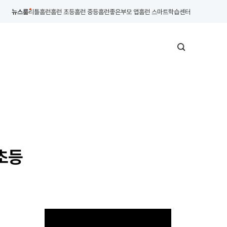
뉴스룸
리틀홈런
홈런 초등
홈런 중등
홈런좋은부모 앱
홈런 스마트학습센터
 초등