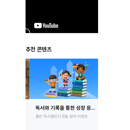
추천 콘텐츠
독서와 기록을 통한 성장 응원
들의
이벤트
2% 부족한
홈런 독서챌린지 6월 참여 이벤트
 아이들의
‘읽고 쓰고 성장하라!’ 진행
례로
‘모두를 위한 
AI가 모두를 위
다양성을 존중하는