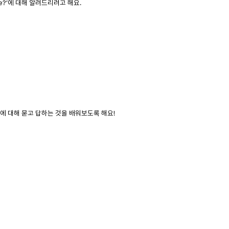
ike?’에 대해 알려드리려고 해요.
에 대해 묻고 답하는 것을 배워보도록 해요!
문해력이 오른 아이
공통점
홈런 독서챌린지가 발견한
변화 — 실제 아이들의 사
확인합니다