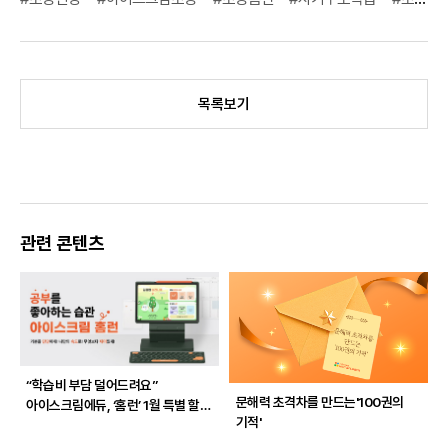
목록보기
관련 콘텐츠
“학습비 부담 덜어드려요”
문해력 초격차를 만드는
'100권의
아이스크림에듀, ‘홈런’ 1월 특별 할인
기적'
프로모션 진행