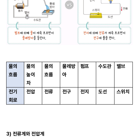
물의
물의
물의
물레방
펌프
수도관
밸브
흐름
높이
흐름
아
차
전기
전압
전류
전구
전지
도선
스위치
회로
3) 전류계와 전압계