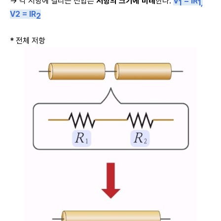
→ 각 저항에 걸리는 전압은
저항의 크기에 비례
한다.
V
= IR
1
1,
V2 = IR
2
* 전체 저항