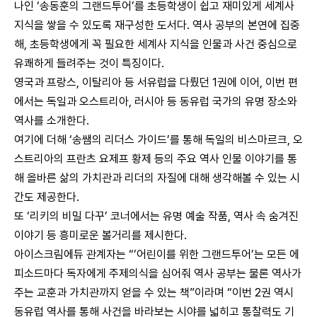
나인 ‘송동훈의 그랜드투어’를 초등학생이 쉽고 재미있게 세계사
지식을 쌓을 수 있도록 재구성한 도서다. 역사 공부의 본연에 집중
해, 초등학생에게 꼭 필요한 세계사 지식을 인물과 사건 중심으로
유쾌하게 들려주는 것이 특징이다.
영국과 프랑스, 이탈리아 등 서유럽을 다뤘던 1권에 이어, 이번 편
에서는 독일과 오스트리아, 러시아 등 동유럽 국가의 유명 장소와
역사를 소개한다.
여기에 더해 ‘송쌤의 리더스 가이드’를 통해 독일의 비스마르크, 오
스트리아의 프란츠 요제프 황제 등의 주요 역사 인물 이야기를 통
해 올바른 삶의 가치관과 리더의 자질에 대해 생각해볼 수 있는 시
간도 제공한다.
또 ‘리키의 비밀 다꾸’ 코너에서는 유명 예술 작품, 역사 속 숨겨진
이야기 등 흥미로운 볼거리를 제시한다.
아이스크림에듀 관계자는 “’어린이를 위한 그랜드투어’는 모든 에
피소드마다 독자에게 주제의식을 심어줘 역사 공부는 물론 역사가
주는 교훈과 가치관까지 얻을 수 있는 책”이라며 “이번 2권 역시
동유럽 역사를 통해 사건을 바라보는 시야를 넓히고 통찰력도 기