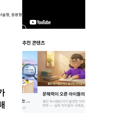
서술형, 응용형
추천 콘텐츠
독서와 기록
문해력이 오른 아이들의
이벤트
공통점
AI는 내
홈런 독서챌린지
홈런 독서챌린지가 발견한 아이들의
‘읽고 쓰고 
변화 — 실제 아이들의 사례로
?
안전한가?
확인합니다
 실체