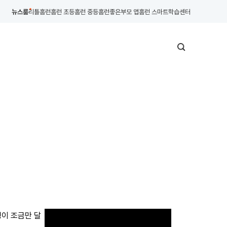
뉴스룸
리틀홈런
홈런 초등
홈런 중등
홈런좋은부모 앱
홈런 스마트학습센터
형이 조금만 달