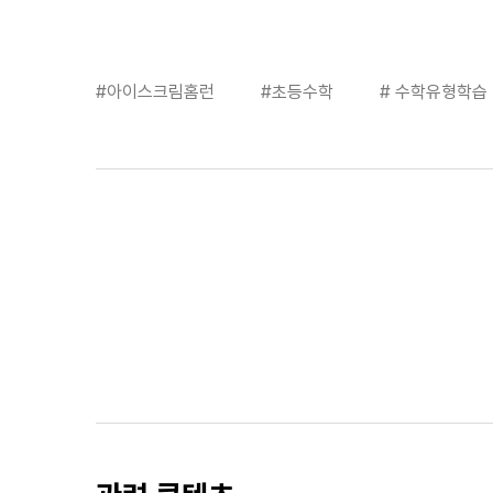
#아이스크림홈런
#초등수학
# 수학유형학습