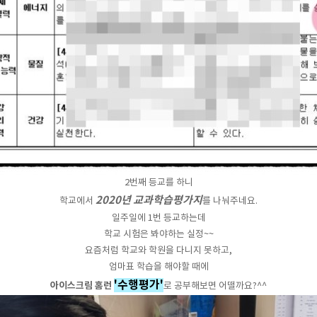
2번째 등교를 하니
2020년 교과학습평가지
학교에서
를 나눠주네요.
일주일에 1번 등교하는데
학교 시험은 봐야하는 실정~~
요즘처럼 학교와 학원을 다니지 못하고,
엄마표 학습을 해야할 때에
'수행평가'
아이스크림 홈런
로 공부해보면 어떨까요?^^