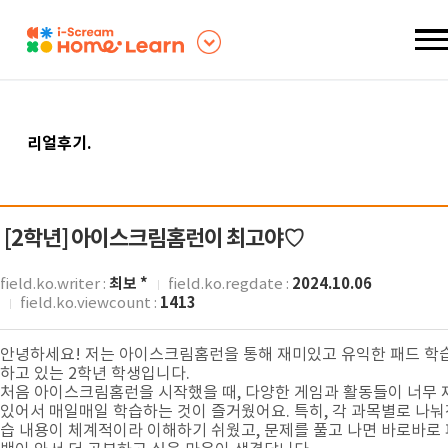
리얼후기
.
[2학년]
아이스크림홈런이 최고야♡
최보 *
2024.10.06
field.ko.writer :
field.ko.regdate :
1413
field.ko.viewcount :
안녕하세요! 저는 아이스크림홈런을 통해 재미있고 유익한 패드 학
하고 있는 2학년 학생입니다.
처음 아이스크림홈런을 시작했을 때, 다양한 게임과 활동들이 너무 
있어서 매일매일 학습하는 것이 즐거웠어요. 특히, 각 과목별로 나눠
습 내용이 체계적이라 이해하기 쉬웠고, 문제를 풀고 나면 바로바로