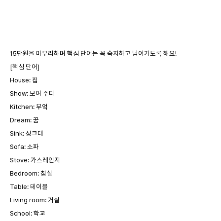
15
단원을 마무리하며 핵심 단어는 꼭 숙지하고 넘어가도록 해요!
[
핵심 단어]
House:
집
Show:
보여 주다
Kitchen:
부엌
Dream:
꿈
Sink:
싱크대
Sofa:
소파
Stove:
가스레인지
Bedroom:
침실
Table:
테이블
Living room:
거실
School:
학교