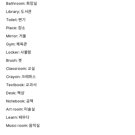
Bathroom:
화장실
Library:
도서관
Toilet:
변기
Place:
장소
Mirror:
거울
Gym:
체육관
Locker:
사물함
Brush:
붓
Classroom:
교실
Crayon:
크레파스
Textbook:
교과서
Desk:
책상
Notebook:
공책
Art room:
미술실
Learn:
배우다
Music room:
음악실