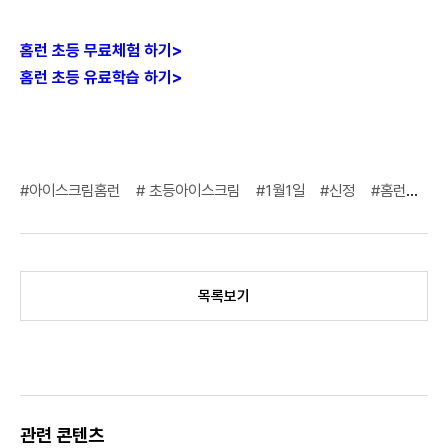
홈런
초등
무료체험
하기
>
홈런
초등
유료학습
하기
>
#아이스크림홈런
# 초등아이스크림
#1월1일
#신정
#홈런초등
목록보기
관련 콘텐츠