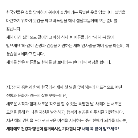
한국인들은 설을 맞이하기 위하여 설빔이라는 특별한 옷을 입습니다. 설빔을
마련하기 위하여 옷감을 짜고 바느질을 해서 섣달그믐께에 모든 준비를
끝냅니다.
새해 아침 설빔으로 갈아입고 아침 식사 후 어른들에게 “새해 복 많이
받으세요”와 같이 존경과 건강을 기원하는 새해 인사말을 하며 절을 하는데, 이
풍습을 세배라고 합니다.
세배를 받은 어른들도 한해를 잘 보내라는 한마디씩 덕담을 합니다.
지금까지 홈런과 함께 한국에서 새해 첫 날을 맞이하는데 대표적으로 어떤
전통과 문화가 있는지 살펴보았는데요,
새로운 시작과 함께 새로운 각오를 할 수 있는 특별한 날, 새해에는 새로운
도전을 통해 더 나은 자신을 발견하고, 행복과 성공을 이루시길 기원합니다.
지난 해의 경험을 토대로 새로운 여정을 시작하는 멋진 한해가 되기를 바라며,
새해에도 건강과 행운이 함께하시길 기대합니다!
새해
복
많이
받으세요
!