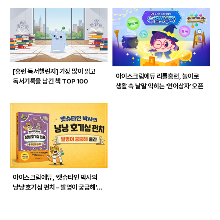
[홈런 독서챌린지]
가장 많이 읽고
아이스크림에듀 리틀홈런, 놀이로
독서기록을 남긴 책 TOP 100
생활 속 낱말 익히는 ‘언어상자’ 오픈
아이스크림에듀, ‘캣슈타인 박사의
냥냥 호기심 펀치 – 발명이 궁금해’
출간