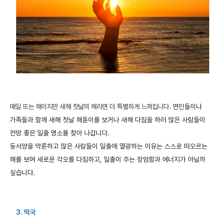
매일 뜨는 해이지만 새해 첫날의 해라면 더 특별하게 느껴집니다.
연인들이나
가족들과
함께
새해
첫날
해돋이를
보거나
새해
다짐을
하러
많은
사람들이
전망
좋은
일출
명소를
찾아
나갑니다
.
동서양을
막론하고
많은
사람들이
일출에
열광하는
이유는
스스로
떠오르는
해를
보며
새로운
각오를
다짐하고
,
일출이
주는
장엄함과
에너지가
아닐까
싶습니다
.
3. 떡국