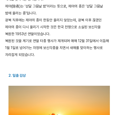
제야
(
除夜
)
는
‘
섣달
그믐날
밤
’
이라는
뜻으로
,
제야의
종은
‘
섣달
그믐날
밤에
울리는
종
’
입니다
.
광복
직후에는
제야의
종이
한동안
울리지
않았는데
,
광복
이후
끊겼던
제야의
종이
다시
울리기
시작한
것은
한국
전쟁으로
소실된
보신각을
복원한
1953
년
연말이었습니다
.
복원된
것을
계기로
연말
타종
행사가
재개되며
매해
12
월
31
일에서
이듬해
1
월
1
일로
넘어가는
자정에
보신각종을
치면서
새해를
맞이하는
행사로
자리잡게
되었습니다
.
2. 일출
감상