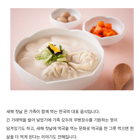
새해
첫날
온
가족이
함께
먹는
한국의
대표
음식입니다
.
긴
가래떡을
썰어
넣었기에
가족
모두의
무병장수를
기원하는
뜻이
담겨있기도
하고
,
새해
첫날에
떡국을
먹는
문화로
떡국을
한
그릇
먹으면
한
살을
더
먹게
된다는
이야기도
전해집니다
.