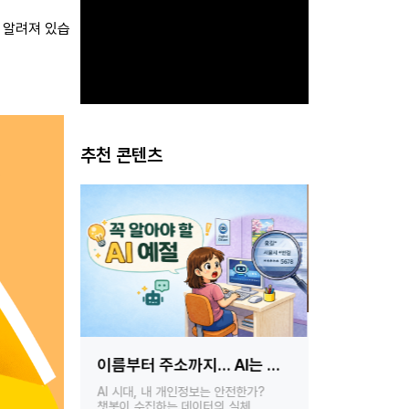
 알려져 있습
추천 콘텐츠
독서와 기록
문해력이 오른 아이들의
이벤트
공통점
AI는 내
홈런 독서챌린지
홈런 독서챌린지가 발견한 아이들의
‘읽고 쓰고 
변화 — 실제 아이들의 사례로
?
안전한가?
확인합니다
 실체