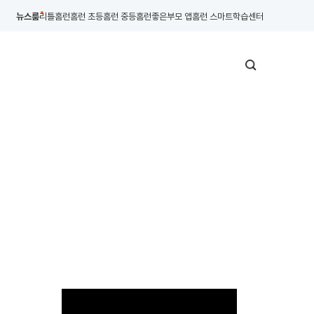
뉴스룸
리틀홈런
홈런 초등
홈런 중등
홈런좋은부모 앱
홈런 스마트학습센터