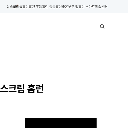
뉴스룸
리틀홈런
홈런 초등
홈런 중등
홈런좋은부모 앱
홈런 스마트학습센터
이스크림 홈런