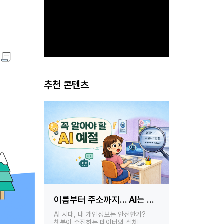
추천 콘텐츠
독서와 기록
문해력이 오른 아이들의
이벤트
공통점
 AI는 내
홈런 독서챌린지
홈런 독서챌린지가 발견한 아이들의
‘읽고 쓰고 
변화 — 실제 아이들의 사례로
?
 안전한가?
확인합니다
의 실체