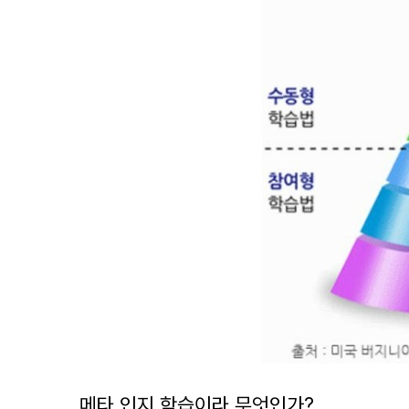
문해
공
홈런
변화 
확인
메타 인지 학습이라 무엇인가?