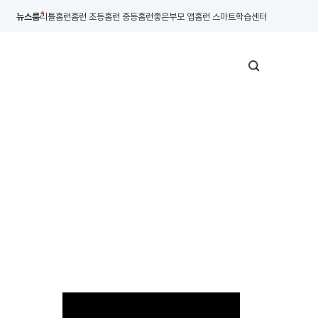
뉴스룸
리틀홈런
홈런 초등
홈런 중등
홈런좋은부모 앱
홈런 스마트학습센터