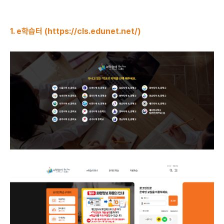
1. e학습터 (
https://cls.edunet.net/
)