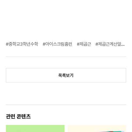
#중학교3학년수학
#아이스크림홈런
#제곱근
#제곱근계산알아보기
목록보기
관련 콘텐츠